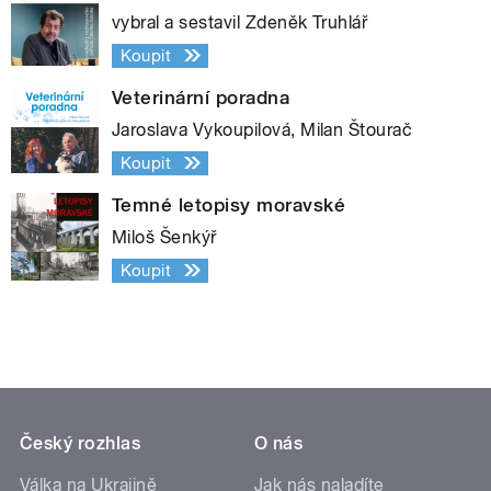
vybral a sestavil Zdeněk Truhlář
Koupit
Veterinární poradna
Jaroslava Vykoupilová, Milan Štourač
Koupit
Temné letopisy moravské
Miloš Šenkýř
Koupit
Český rozhlas
O nás
Válka na Ukrajině
Jak nás naladíte