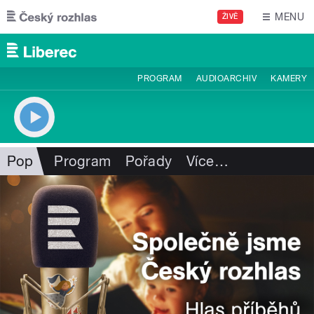
Přejít k hlavnímu obsahu
MENU
ŽIVĚ
PROGRAM
AUDIOARCHIV
KAMERY
Pop
Program
Pořady
Více
…