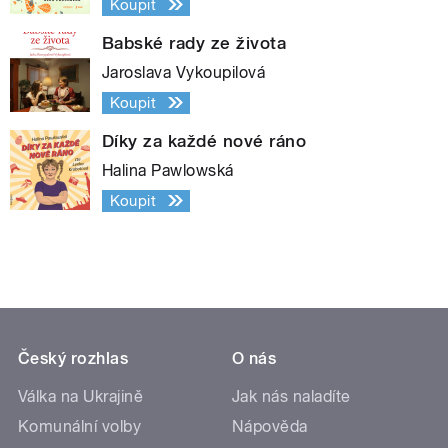
Koupit
Babské rady ze života
Jaroslava Vykoupilová
Koupit
Díky za každé nové ráno
Halina Pawlowská
Koupit
Český rozhlas
O nás
Válka na Ukrajině
Jak nás naladíte
Komunální volby
Nápověda