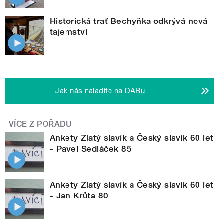
Historická trať Bechyňka odkrývá nová
tajemství
Jak nás naladíte na DABu
VÍCE Z POŘADU
Ankety Zlatý slavík a Český slavík 60 let
- Pavel Sedláček 85
Ankety Zlatý slavík a Český slavík 60 let
- Jan Krůta 80