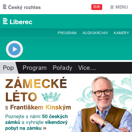
Přejít k hlavnímu obsahu
MENU
ŽIVĚ
PROGRAM
AUDIOARCHIV
KAMERY
Pop
Program
Pořady
Více
…