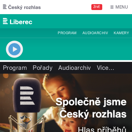
Přejít k hlavnímu obsahu
MENU
ŽIVĚ
PROGRAM
AUDIOARCHIV
KAMERY
Program
Pořady
Audioarchiv
Více
…