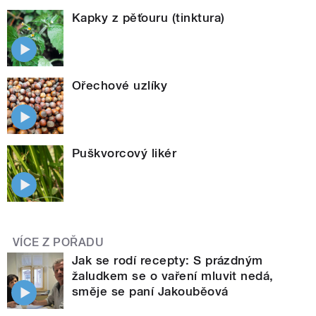
Kapky z pěťouru (tinktura)
Ořechové uzlíky
Puškvorcový likér
VÍCE Z POŘADU
Jak se rodí recepty: S prázdným
žaludkem se o vaření mluvit nedá,
směje se paní Jakouběová