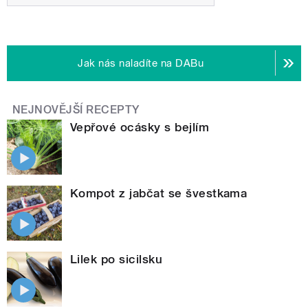
Jak nás naladíte na DABu
NEJNOVĚJŠÍ RECEPTY
Vepřové ocásky s bejlím
Kompot z jabčat se švestkama
Lilek po sicilsku