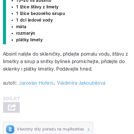
15–20 ml absintu
1 lžíce šťávy z limety
1 lžíce bezového sirupu
1 dcl ledové vody
máta
rozmarýn
plátky limety
Absint nalijte do skleničky, přidejte pomalu vodu, šťávu z
limetky a sirup a snítky bylinek promíchejte, přidejte do
sklenky i plátky limetky. Podávejte hned.
autoři:
Jaroslav Hoření
,
Vladimíra Jakouběová
Všechny díly pořadu na mujRozhlas