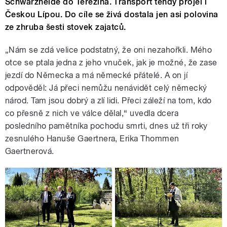
Schwarzheide do Terezína. Transport tehdy projel i
Českou Lípou. Do cíle se živá dostala jen asi polovina
ze zhruba šesti stovek zajatců.
„Nám se zdá velice podstatný, že oni nezahořkli. Mého
otce se ptala jedna z jeho vnuček, jak je možné, že zase
jezdí do Německa a má německé přátelé. A on jí
odpověděl: Já přeci nemůžu nenávidět celý německý
národ. Tam jsou dobrý a zlí lidi. Přeci záleží na tom, kdo
co přesně z nich ve válce dělal,“ uvedla dcera
posledního pamětníka pochodu smrti, dnes už tři roky
zesnulého Hanuše Gaertnera, Erika Thommen
Gaertnerová.