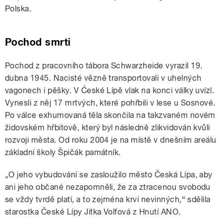
Polska.
Pochod smrti
Pochod z pracovního tábora Schwarzheide vyrazil 19.
dubna 1945. Nacisté vězně transportovali v uhelných
vagonech i pěšky. V České Lípě vlak na konci války uvízl.
Vynesli z něj 17 mrtvých, které pohřbili v lese u Sosnové.
Po válce exhumovaná těla skončila na takzvaném novém
židovském hřbitově, který byl následně zlikvidován kvůli
rozvoji města. Od roku 2004 je na místě v dnešním areálu
základní školy Špičák památník.
„O jeho vybudování se zasloužilo město Česká Lípa, aby
ani jeho občané nezapomněli, že za ztracenou svobodu
se vždy tvrdě platí, a to zejména krví nevinných,“ sdělila
starostka České Lípy Jitka Volfová z Hnutí ANO.