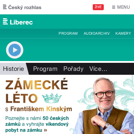
Přejít k hlavnímu obsahu
MENU
ŽIVĚ
PROGRAM
AUDIOARCHIV
KAMERY
Historie
Program
Pořady
Více
…