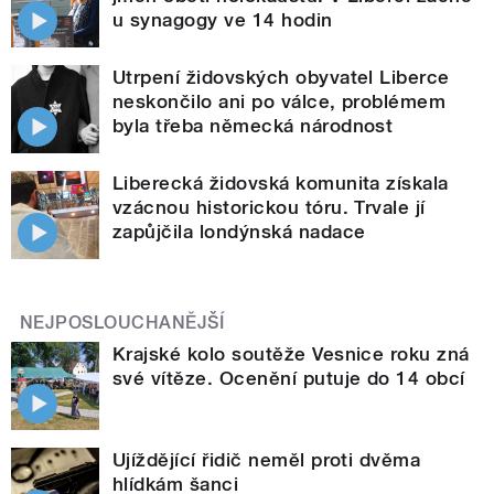
u synagogy ve 14 hodin
Utrpení židovských obyvatel Liberce
neskončilo ani po válce, problémem
byla třeba německá národnost
Liberecká židovská komunita získala
vzácnou historickou tóru. Trvale jí
zapůjčila londýnská nadace
NEJPOSLOUCHANĚJŠÍ
Krajské kolo soutěže Vesnice roku zná
své vítěze. Ocenění putuje do 14 obcí
Ujíždějící řidič neměl proti dvěma
hlídkám šanci