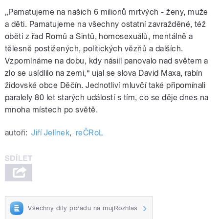
„Pamatujeme na našich 6 milionů mrtvých - ženy, muže
a děti. Pamatujeme na všechny ostatní zavražděné, též
oběti z řad Romů a Sintů, homosexuálů, mentálně a
tělesně postižených, politických vězňů a dalších.
Vzpomínáme na dobu, kdy násilí panovalo nad světem a
zlo se usídlilo na zemi,“ ujal se slova David Maxa, rabín
židovské obce Děčín. Jednotliví mluvčí také připomínali
paralely 80 let starých událostí s tím, co se děje dnes na
mnoha místech po světě.
autoři:
Jiří Jelínek
,
reČRoL
Všechny díly pořadu na mujRozhlas