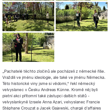
„Pachatelé těchto zločinů ale pocházeli z německé říše.
Vraždili ve jménu ideologie, ale také ve jménu Německa.
Této historické viny jsme si vědomi,“ řekl německý
velvyslanec v Česku Andreas Künne. Kromě něj byli
pietní akci přítomní také zástupci dalších států -
velvyslankyně Izraele Anna Azari, velvyslanec Francie
Stéphane Crouzat a Jacek Gajewski, chargé d'affaires