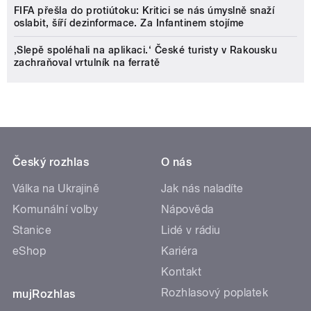
FIFA přešla do protiútoku: Kritici se nás úmyslně snaží
oslabit, šíří dezinformace. Za Infantinem stojíme
‚Slepě spoléhali na aplikaci.‘ České turisty v Rakousku
zachraňoval vrtulník na ferratě
Český rozhlas
O nás
Válka na Ukrajině
Jak nás naladíte
Komunální volby
Nápověda
Stanice
Lidé v rádiu
eShop
Kariéra
Kontakt
Rozhlasový poplatek
mujRozhlas