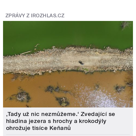
ZPRÁVY Z IROZHLAS.CZ
‚Tady už nic nezmůžeme.‘ Zvedající se
hladina jezera s hrochy a krokodýly
ohrožuje tisíce Keňanů