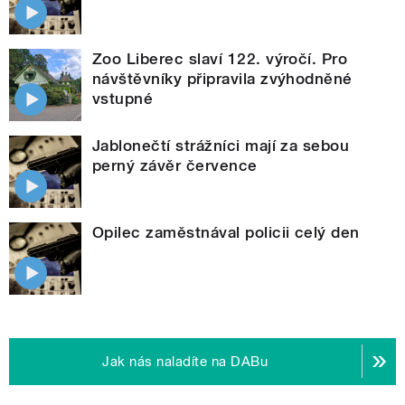
Zoo Liberec slaví 122. výročí. Pro
návštěvníky připravila zvýhodněné
vstupné
Jablonečtí strážníci mají za sebou
perný závěr července
Opilec zaměstnával policii celý den
Jak nás naladíte na DABu