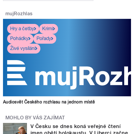
mujRozhlas
Hry a četby
Krimi
Pohádky
Pořady
Živé vysílání
Audiosvět Českého rozhlasu na jednom místě
MOHLO BY VÁS ZAJÍMAT
V Česku se dnes koná veřejné čtení
jmen obětí holokaustu. V Liberci začne