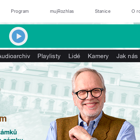
Program
mujRozhlas
Stanice
O r
Audioarchiv
Playlisty
Lidé
Kamery
Jak nás 