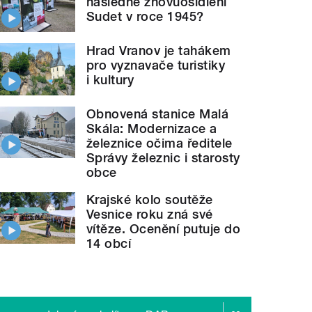
následné znovuosídlení
Sudet v roce 1945?
Hrad Vranov je tahákem
pro vyznavače turistiky
i kultury
Obnovená stanice Malá
Skála: Modernizace a
železnice očima ředitele
Správy železnic i starosty
obce
Krajské kolo soutěže
Vesnice roku zná své
vítěze. Ocenění putuje do
14 obcí