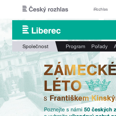
Přejít k hlavnímu obsahu
iRozhlas
Společnost
Program
Pořady