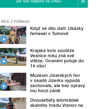
Jak nás naladíte na DABu
VÍCE Z POŘADU
Když se dílo daří: Ukázky
řemesel v Turnově
Krajské kolo soutěže
Vesnice roku zná své
vítěze. Ocenění putuje do
14 obcí
Muzeum Jizerských hor
v osadě Jizerka vypadá
zachovale, ale bez opravy
mu hrozí zánik
Dvousetletý letohrádek
skalního hradu Vranov na