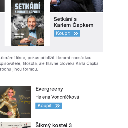
Setkání s
Karlem Čapkem
Koupit
Literární fikce, pokus přiblížit literární nadsázkou
spisovatele, filozofa, ale hlavně člověka Karla Čapka
trochu jinou formou.
Evergreeny
Helena Vondráčková
Koupit
Šikmý kostel 3