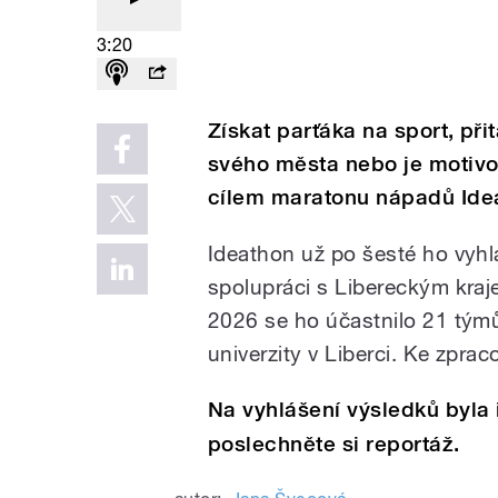
3:20
Získat parťáka na sport, přit
svého města nebo je motivo
cílem maratonu nápadů Ide
Ideathon už po šesté ho vyhlá
spolupráci s Libereckým kraj
2026 se ho účastnilo 21 týmů
univerzity v Liberci. Ke zpra
Na vyhlášení výsledků byla 
poslechněte si reportáž.