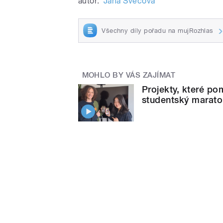
autor:
Jana Švecová
Všechny díly pořadu na mujRozhlas
MOHLO BY VÁS ZAJÍMAT
Projekty, které po
studentský marat