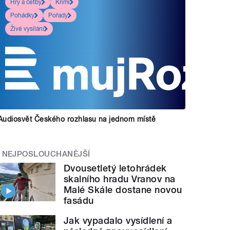
Hry a četby
Krimi
Pohádky
Pořady
Živé vysílání
Audiosvět Českého rozhlasu na jednom místě
NEJPOSLOUCHANĚJŠÍ
Dvousetletý letohrádek
skalního hradu Vranov na
Malé Skále dostane novou
fasádu
Jak vypadalo vysídlení a