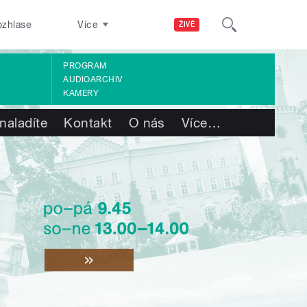
ozhlase
Více
ŽIVĚ
PROGRAM
AUDIOARCHIV
KAMERY
naladíte
Kontakt
O nás
Více
…