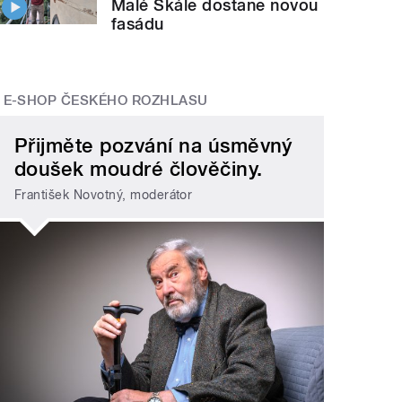
Malé Skále dostane novou
fasádu
E-SHOP ČESKÉHO ROZHLASU
Přijměte pozvání na úsměvný
doušek moudré člověčiny.
František Novotný, moderátor