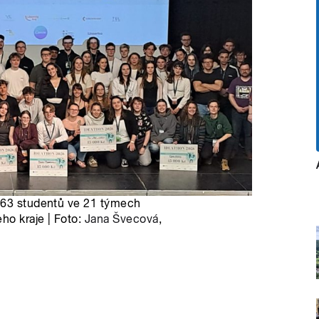
o 63 studentů ve 21 týmech
ho kraje | Foto:
Jana Švecová
,