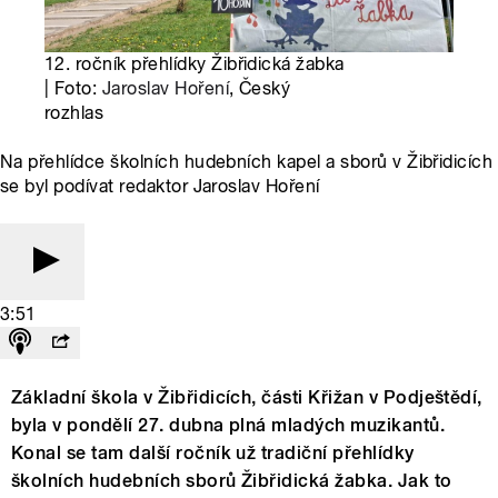
12. ročník přehlídky Žibřidická žabka
| Foto:
Jaroslav Hoření
, Český
rozhlas
Na přehlídce školních hudebních kapel a sborů v Žibřidicích
se byl podívat redaktor Jaroslav Hoření
3:51
Základní škola v Žibřidicích, části Křižan v Podještědí,
byla v pondělí 27. dubna plná mladých muzikantů.
Konal se tam další ročník už tradiční přehlídky
školních hudebních sborů Žibřidická žabka. Jak to