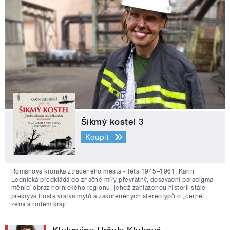
Šikmý kostel 3
Koupit
Románová kronika ztraceného města - léta 1945–1961. Karin
Lednická předkládá do značné míry převratný, dosavadní paradigma
měnící obraz hornického regionu, jehož zahlazenou historii stále
překrývá tlustá vrstva mýtů a zakořeněných stereotypů o „černé
zemi a rudém kraji“.