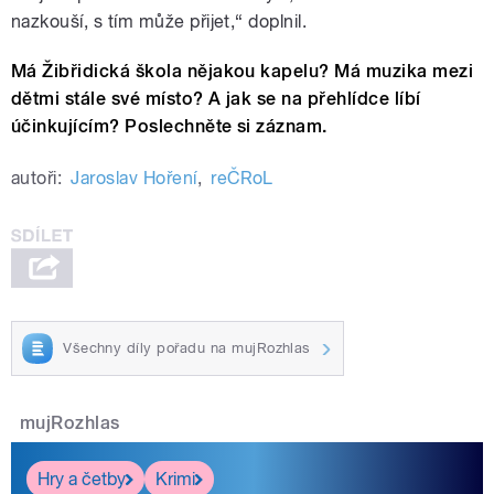
nazkouší, s tím může přijet,“ doplnil.
Má Žibřidická škola nějakou kapelu? Má muzika mezi
dětmi stále své místo? A jak se na přehlídce líbí
účinkujícím? Poslechněte si záznam.
autoři:
Jaroslav Hoření
,
reČRoL
Všechny díly pořadu na mujRozhlas
mujRozhlas
Hry a četby
Krimi