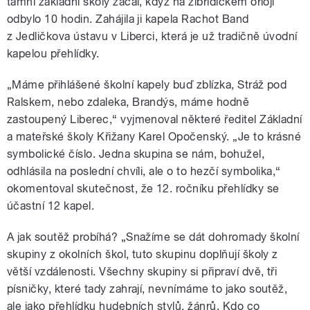
tamní základní školy začal, když na žibřidickém orloji
odbylo 10 hodin. Zahájila ji kapela Rachot Band
z Jedličkova ústavu v Liberci, která je už tradičně úvodní
kapelou přehlídky.
„Máme přihlášené školní kapely buď zblízka, Stráž pod
Ralskem, nebo zdaleka, Brandýs, máme hodně
zastoupený Liberec,“ vyjmenoval některé ředitel Základní
a mateřské školy Křižany Karel Opočenský. „Je to krásné
symbolické číslo. Jedna skupina se nám, bohužel,
odhlásila na poslední chvíli, ale o to hezčí symbolika,“
okomentoval skutečnost, že 12. ročníku přehlídky se
účastní 12 kapel.
A jak soutěž probíhá? „Snažíme se dát dohromady školní
skupiny z okolních škol, tuto skupinu doplňují školy z
větší vzdálenosti. Všechny skupiny si připraví dvě, tři
písničky, které tady zahrají, nevnímáme to jako soutěž,
ale jako přehlídku hudebních stylů, žánrů. Kdo co