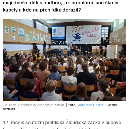
mají dnešní děti s hudbou, jak populární jsou školní
kapely a kdo na přehlídku dorazil?
12. ročník přehlídky Žibřidická žabka
|
foto:
Jaroslav Hoření
,
Český
rozhlas
12. ročník soutěžní přehlídka Žibřidická žabka v budově