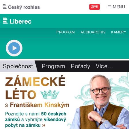
Přejít k hlavnímu obsahu
MENU
ŽIVĚ
PROGRAM
AUDIOARCHIV
KAMERY
Společnost
Program
Pořady
Více
…