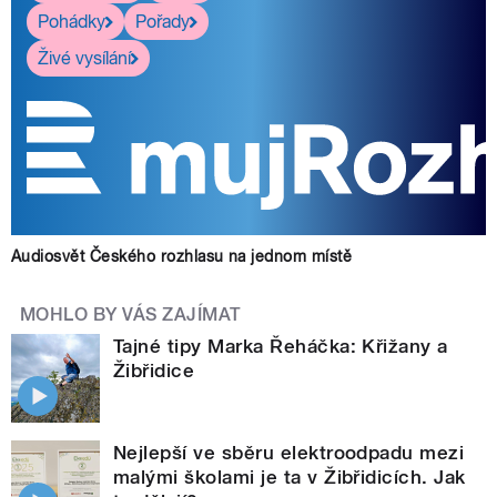
Pohádky
Pořady
Živé vysílání
Audiosvět Českého rozhlasu na jednom místě
MOHLO BY VÁS ZAJÍMAT
Tajné tipy Marka Řeháčka: Křižany a
Žibřidice
Nejlepší ve sběru elektroodpadu mezi
malými školami je ta v Žibřidicích. Jak