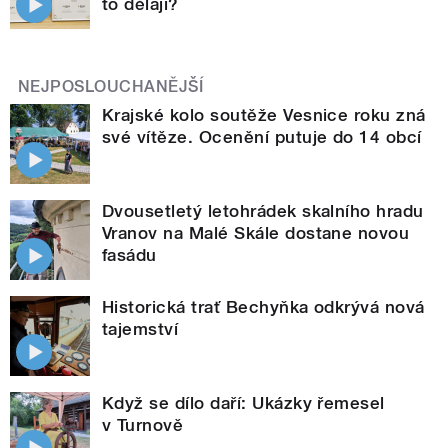
to dělají?
NEJPOSLOUCHANĚJŠÍ
Krajské kolo soutěže Vesnice roku zná
své vítěze. Ocenění putuje do 14 obcí
Dvousetletý letohrádek skalního hradu
Vranov na Malé Skále dostane novou
fasádu
Historická trať Bechyňka odkrývá nová
tajemství
Když se dílo daří: Ukázky řemesel
v Turnově