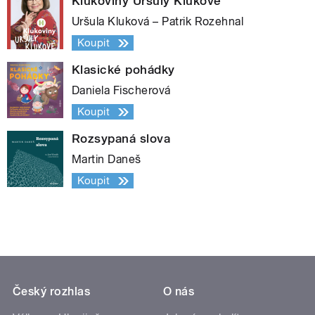
Klukoviny Uršuly Klukové
Uršula Kluková – Patrik Rozehnal
Koupit
Klasické pohádky
Daniela Fischerová
Koupit
Rozsypaná slova
Martin Daneš
Koupit
Český rozhlas
O nás