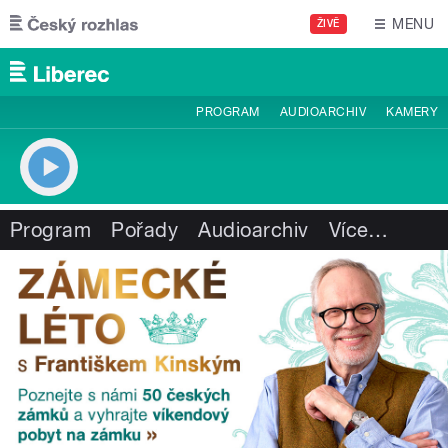
Přejít k hlavnímu obsahu
MENU
ŽIVĚ
PROGRAM
AUDIOARCHIV
KAMERY
Program
Pořady
Audioarchiv
Více
…